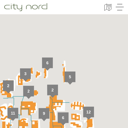
City Nord
6
3
5
2
2
2
12
11
9
6