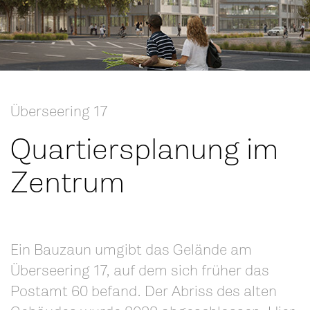
Überseering 17
Quartiersplanung im
Zentrum
Ein Bauzaun umgibt das Gelände am
Überseering 17, auf dem sich früher das
Postamt 60 befand. Der Abriss des alten